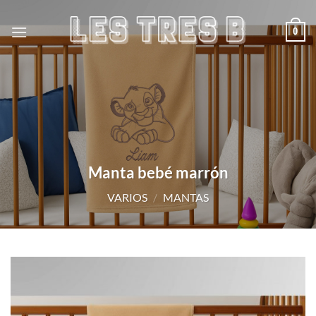
Saltar
al
0
contenido
Manta bebé marrón
VARIOS
/
MANTAS