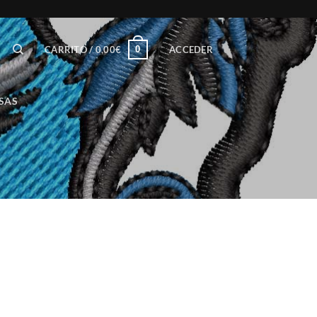
0
CARRITO /
0,00
€
ACCEDER
SAS