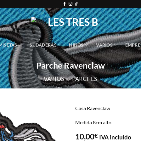
MISETAS
SUDADERAS
NIÑOS
VARIOS
EMPRE
Parche Ravenclaw
VARIOS
/
PARCHES
Casa Ravenclaw
Medida 8cm alto
10,00
€
IVA incluido