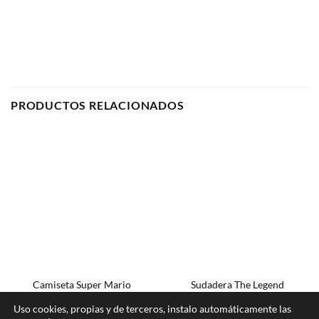
PRODUCTOS RELACIONADOS
Camiseta Super Mario
Sudadera The Legend
15,00
€
29,00
€
IVA incluido
IVA incluido
Uso cookies, propias y de terceros, instalo automáticamente las