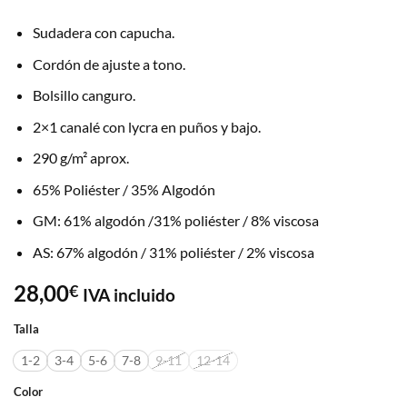
Sudadera con capucha.
Cordón de ajuste a tono.
Bolsillo canguro.
2×1 canalé con lycra en puños y bajo.
290 g/m² aprox.
65% Poliéster / 35% Algodón
GM: 61% algodón /31% poliéster / 8% viscosa
AS: 67% algodón / 31% poliéster / 2% viscosa
28,00
€
IVA incluido
Talla
1-2
3-4
5-6
7-8
9-11
12-14
Color