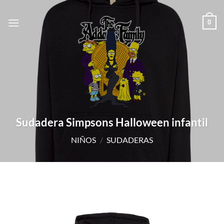
Saltar
al
0
contenido
Sudadera Simpsons Halloween infantil
NIÑOS
/
SUDADERAS