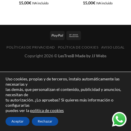
15,00
€
15,00
€
IVA incluido
IVA incluido
POLÍTICAS DE PRIVACIDAD
POLÍTICA DE COOKIES
AVISO LEGAL
Copyright 2026 ©
LesTresB Made by JJ Webs
Uso cookies, propias y de terceros, instalo automáticamente las
necesarias y
las demás, que personalizan el contenido, publicidad y anuncios,
necesitan de
tu autorización. ¿Lo apruebas? Si quieres más información o
configurarlas
puedes ver la
política de cookies
Aceptar
Rechazar