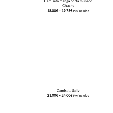
Camiseta manga corta muñeco
Chucky
18,00
€
–
19,75
€
IVA incluido
Camiseta Sally
21,00
€
–
24,00
€
IVA incluido