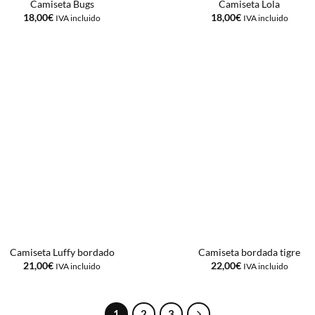
Camiseta Bugs
Camiseta Lola
18,00
€
18,00
€
IVA incluido
IVA incluido
Camiseta Luffy bordado
Camiseta bordada tigre
21,00
€
22,00
€
IVA incluido
IVA incluido
1
2
3