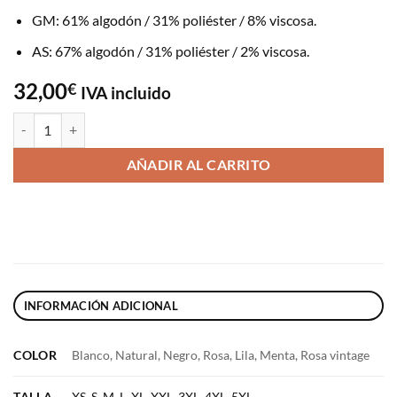
GM: 61% algodón / 31% poliéster / 8% viscosa.
AS: 67% algodón / 31% poliéster / 2% viscosa.
32,00
€
IVA incluido
Sudadera Inicial Flores Bordado cantidad
AÑADIR AL CARRITO
INFORMACIÓN ADICIONAL
COLOR
Blanco, Natural, Negro, Rosa, Lila, Menta, Rosa vintage
TALLA
XS
,
S
,
M
,
L
,
XL
,
XXL
,
3XL
,
4XL
,
5XL