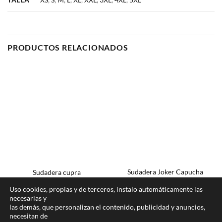
PRODUCTOS RELACIONADOS
Sudadera Joker Capucha
Sudadera cupra
Unisex
38,00
€
IVA incluido
Uso cookies, propias y de terceros, instalo automáticamente las
31,00
€
–
33,00
€
IVA incluido
necesarias y
las demás, que personalizan el contenido, publicidad y anuncios,
necesitan de