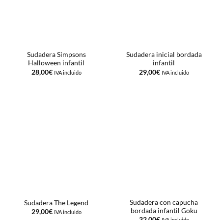
Sudadera Simpsons
Sudadera inicial bordada
Halloween infantil
infantil
28,00
€
29,00
€
IVA incluido
IVA incluido
Sudadera con capucha
Sudadera The Legend
bordada infantil Goku
29,00
€
IVA incluido
32,00
€
IVA incluido